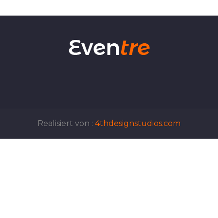
Realisiert von :
4thdesignstudios.com